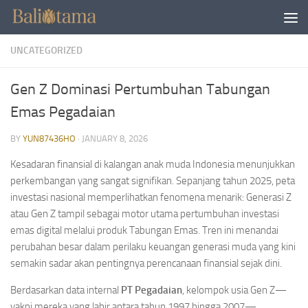
Skip to content
UNCATEGORIZED
Gen Z Dominasi Pertumbuhan Tabungan
Emas Pegadaian
BY
YUN87436HO
·
JANUARY 8, 2026
Kesadaran finansial di kalangan anak muda Indonesia menunjukkan
perkembangan yang sangat signifikan. Sepanjang tahun 2025, peta
investasi nasional memperlihatkan fenomena menarik: Generasi Z
atau Gen Z tampil sebagai motor utama pertumbuhan investasi
emas digital melalui produk Tabungan Emas. Tren ini menandai
perubahan besar dalam perilaku keuangan generasi muda yang kini
semakin sadar akan pentingnya perencanaan finansial sejak dini.
Berdasarkan data internal
PT Pegadaian
, kelompok usia Gen Z—
yakni mereka yang lahir antara tahun 1997 hingga 2007—