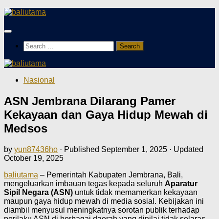
Skip
to
content
Search
for:
Nasional
ASN Jembrana Dilarang Pamer
Kekayaan dan Gaya Hidup Mewah di
Medsos
by
yun87436ho
· Published
September 1, 2025
· Updated
October 19, 2025
baliutama
– Pemerintah Kabupaten Jembrana, Bali,
mengeluarkan imbauan tegas kepada seluruh
Aparatur
Sipil Negara (ASN)
untuk tidak memamerkan kekayaan
maupun gaya hidup mewah di media sosial. Kebijakan ini
diambil menyusul meningkatnya sorotan publik terhadap
perilaku ASN di berbagai daerah yang dinilai tidak selaras